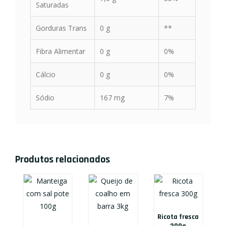
Saturadas
Gorduras Trans
0 g
**
Fibra Alimentar
0 g
0%
Cálcio
0 g
0%
Sódio
167 mg
7%
Produtos relacionados
Ricota fresca