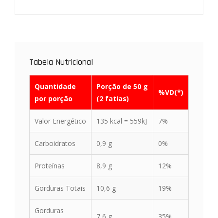
Tabela Nutricional
Quantidade
Porção de 50 g
%VD(*)
por porção
(2 fatias)
Valor Energético
135 kcal = 559kJ
7%
Carboidratos
0,9 g
0%
Proteínas
8,9 g
12%
Gorduras Totais
10,6 g
19%
Gorduras
7,6 g
35%