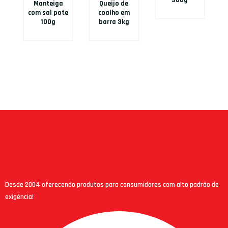
300g
Manteiga
Queijo de
com sal pote
coalho em
100g
barra 3kg
Desde 2004 oferecendo produtos para consumidores com alto padrão de
exigência!